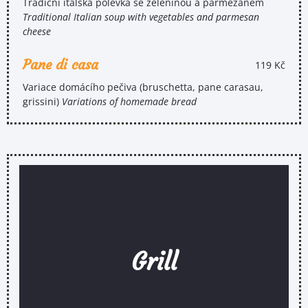
Tradiční italská polévka se zeleninou a parmezánem
Traditional Italian soup with vegetables and parmesan
cheese
Pane di casa
119 Kč
Variace domácího pečiva (bruschetta, pane carasau,
grissini)
Variations of homemade bread
Grill