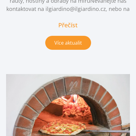
rauty, hostiny a obřady na míruNeváhejte nás
kontaktovat na ilgiardino@ilgiardino.cz, nebo na
Přečíst
Více aktualit