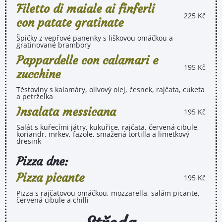
Filetto di maiale ai finferli
225 Kč
con patate gratinate
Špičky z vepřové panenky s liškovou omáčkou a
gratinované brambory
Pappardelle con calamari e
195 Kč
zucchine
Těstoviny s kalamáry, olivový olej, česnek, rajčata, cuketa
a petrželka
Insalata messicana
195 Kč
Salát s kuřecími játry, kukuřice, rajčata, červená cibule,
koriandr, mrkev, fazole, smažená tortilla a limetkový
dresink
Pizza dne:
Pizza picante
195 Kč
Pizza s rajčatovou omáčkou, mozzarella, salám picante,
červená cibule a chilli