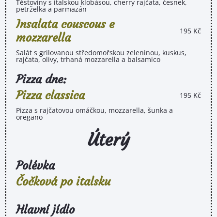
Těstoviny s italskou klobásou, cherry rajčata, česnek,
petrželka a parmazán
Insalata couscous e
195 Kč
mozzarella
Salát s grilovanou středomořskou zeleninou, kuskus,
rajčata, olivy, trhaná mozzarella a balsamico
Pizza dne:
Pizza classica
195 Kč
Pizza s rajčatovou omáčkou, mozzarella, šunka a
oregano
Úterý
Polévka
Čočková po italsku
Hlavní jídlo