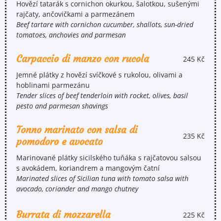
Hovězí tatarák s cornichon okurkou, šalotkou, sušenými
rajčaty, ančovičkami a parmezánem
Beef tartare with cornichon cucumber, shallots, sun-dried
tomatoes, anchovies and parmesan
Carpaccio di manzo con rucola
245 Kč
Jemné plátky z hovězí svíčkové s rukolou, olivami a
hoblinami parmezánu
Tender slices of beef tenderloin with rocket, olives, basil
pesto and parmesan shavings
Tonno marinato con salsa di
235 Kč
pomodoro e avocato
Marinované plátky sicilského tuňáka s rajčatovou salsou
s avokádem, koriandrem a mangovým čatní
Marinated slices of Sicilian tuna with tomato salsa with
avocado, coriander and mango chutney
Burrata di mozzarella
225 Kč