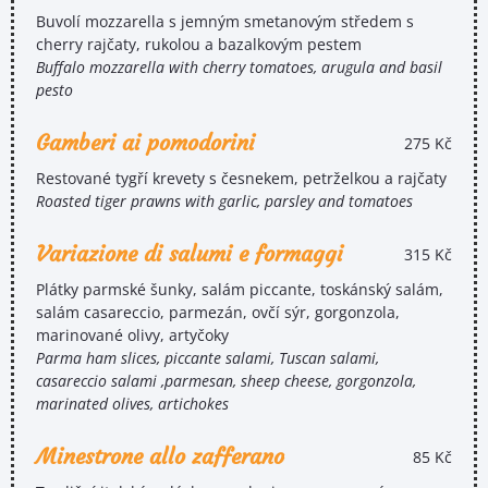
Buvolí mozzarella s jemným smetanovým středem s
cherry rajčaty, rukolou a bazalkovým pestem
Buffalo mozzarella with cherry tomatoes, arugula and basil
pesto
Gamberi ai pomodorini
275 Kč
Restované tygří krevety s česnekem, petrželkou a rajčaty
Roasted tiger prawns with garlic, parsley and tomatoes
Variazione di salumi e formaggi
315 Kč
Plátky parmské šunky, salám piccante, toskánský salám,
salám casareccio, parmezán, ovčí sýr, gorgonzola,
marinované olivy, artyčoky
Parma ham slices, piccante salami, Tuscan salami,
casareccio salami ,parmesan, sheep cheese, gorgonzola,
marinated olives, artichokes
Minestrone allo zafferano
85 Kč