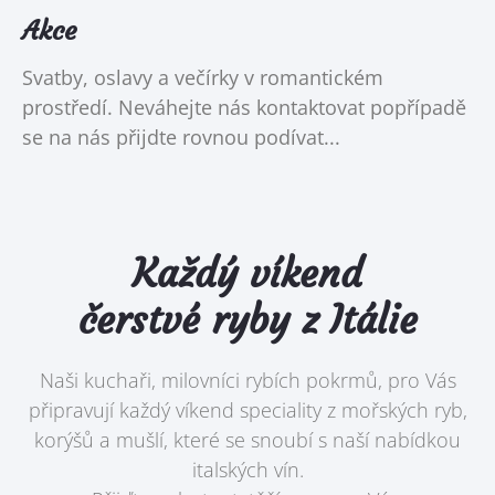
Akce
Svatby, oslavy a večírky v romantickém
prostředí. Neváhejte nás kontaktovat popřípadě
se na nás přijdte rovnou podívat...
Každý víkend
čerstvé ryby z Itálie
Naši kuchaři, milovníci rybích pokrmů, pro Vás
připravují každý víkend speciality z mořských ryb,
korýšů a mušlí, které se snoubí s naší nabídkou
italských vín.