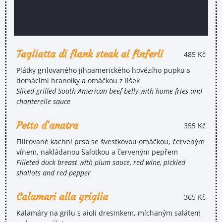
Tagliatta di flank steak ai finferli
485 Kč
Plátky grilovaného jihoamerického hovězího pupku s
domácími hranolky a omáčkou z lišek
Sliced grilled South American beef belly with home fries and
chanterelle sauce
Petto d'anatra
355 Kč
Filírované kachní prso se švestkovou omáčkou, červeným
vínem, nakládanou šalotkou a červeným pepřem
Filleted duck breast with plum sauce, red wine, pickled
shallots and red pepper
Calamari alla griglia
365 Kč
Kalamáry na grilu s aioli dresinkem, míchaným salátem