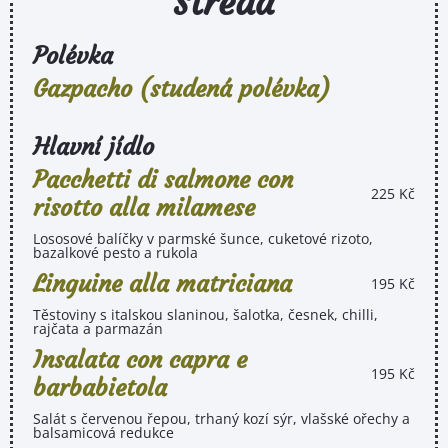
Středa
Polévka
Gazpacho (studená polévka)
Hlavní jídlo
Pacchetti di salmone con
225 Kč
risotto alla milamese
Lososové balíčky v parmské šunce, cuketové rizoto,
bazalkové pesto a rukola
Linguine alla matriciana
195 Kč
Těstoviny s italskou slaninou, šalotka, česnek, chilli,
rajčata a parmazán
Insalata con capra e
195 Kč
barbabietola
Salát s červenou řepou, trhaný kozí sýr, vlašské ořechy a
balsamicová redukce