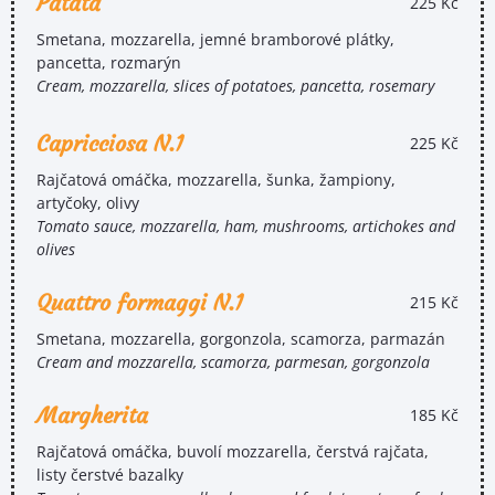
Patata
225 Kč
Smetana, mozzarella, jemné bramborové plátky,
pancetta, rozmarýn
Cream, mozzarella, slices of potatoes, pancetta, rosemary
Capricciosa N.1
225 Kč
Rajčatová omáčka, mozzarella, šunka, žampiony,
artyčoky, olivy
Tomato sauce, mozzarella, ham, mushrooms, artichokes and
olives
Quattro formaggi N.1
215 Kč
Smetana, mozzarella, gorgonzola, scamorza, parmazán
Cream and mozzarella, scamorza, parmesan, gorgonzola
Margherita
185 Kč
Rajčatová omáčka, buvolí mozzarella, čerstvá rajčata,
listy čerstvé bazalky