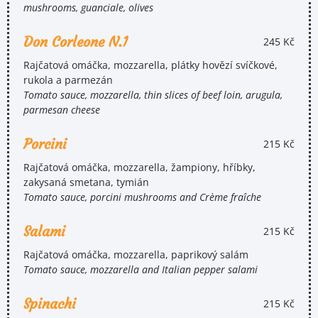
mushrooms, guanciale, olives
Don Corleone N.1
245 Kč
Rajčatová omáčka, mozzarella, plátky hovězí svíčkové,
rukola a parmezán
Tomato sauce, mozzarella, thin slices of beef loin, arugula,
parmesan cheese
Porcini
215 Kč
Rajčatová omáčka, mozzarella, žampiony, hříbky,
zakysaná smetana, tymián
Tomato sauce, porcini mushrooms and Crème fraîche
Salami
215 Kč
Rajčatová omáčka, mozzarella, paprikový salám
Tomato sauce, mozzarella and Italian pepper salami
Spinachi
215 Kč