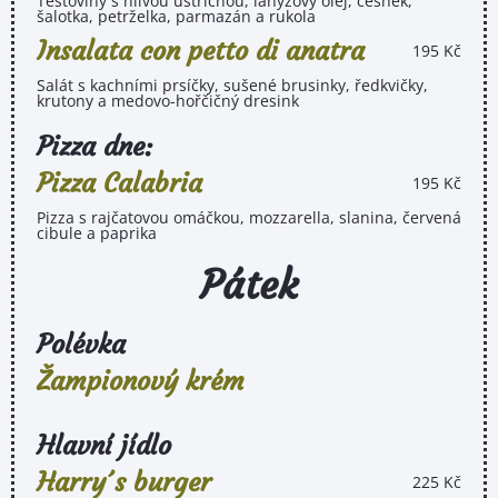
Těstoviny s hlívou ústřičnou, lanýžový olej, česnek,
šalotka, petrželka, parmazán a rukola
Insalata con petto di anatra
195 Kč
Salát s kachními prsíčky, sušené brusinky, ředkvičky,
krutony a medovo-hořčičný dresink
Pizza dne:
Pizza Calabria
195 Kč
Pizza s rajčatovou omáčkou, mozzarella, slanina, červená
cibule a paprika
Pátek
Polévka
Žampionový krém
Hlavní jídlo
Harry´s burger
225 Kč