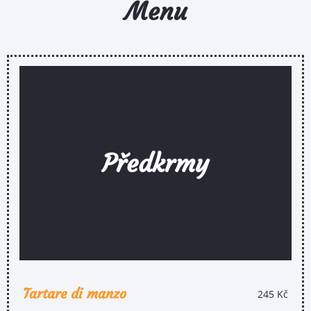
Menu
Předkrmy
Tartare di manzo
245 Kč